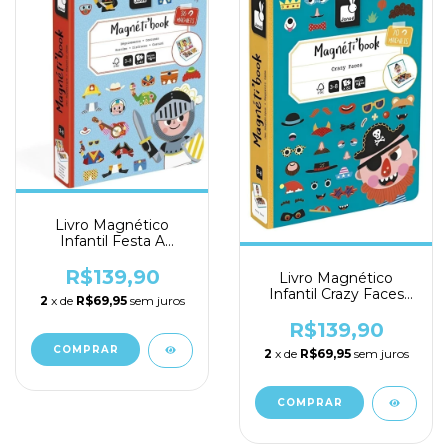
Livro Magnético
Infantil Festa A
Fantasia 44 Peças -
Maped
R$139,90
Livro Magnético
Infantil Crazy Faces
2
x de
R$69,95
sem juros
Meninos 82 Peças -
Maped
R$139,90
2
x de
R$69,95
sem juros