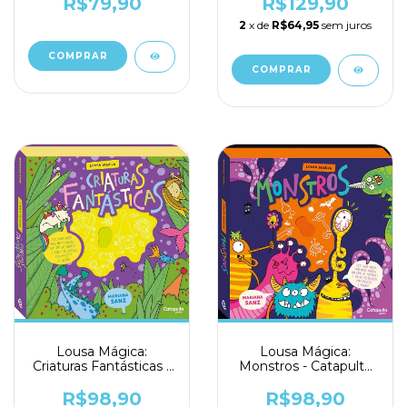
R$79,90
R$129,90
2
x de
R$64,95
sem juros
Lousa Mágica:
Lousa Mágica:
Criaturas Fantásticas -
Monstros - Catapulta
Catapulta Junior
Junior
R$98,90
R$98,90