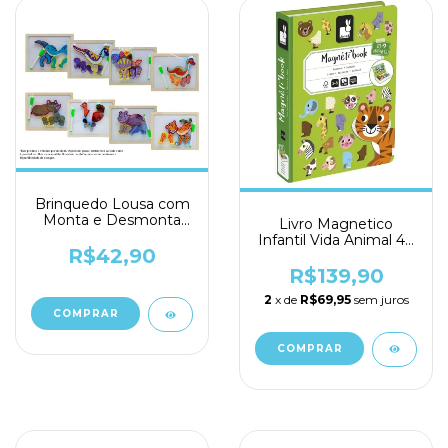
Brinquedo Lousa com
Monta e Desmonta
Livro Magnetico
Animais - Toy King
Infantil Vida Animal 40
R$42,90
Pecas Ref. 02563 -
Maped
R$139,90
2
x de
R$69,95
sem juros