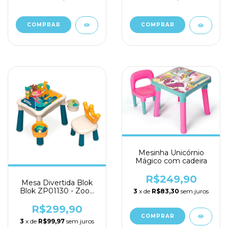
Mesinha Unicórnio
Mágico com cadeira
R$249,90
Mesa Divertida Blok
Blok ZP01130 - Zoop
3
x de
R$83,30
sem juros
Toys
R$299,90
3
x de
R$99,97
sem juros