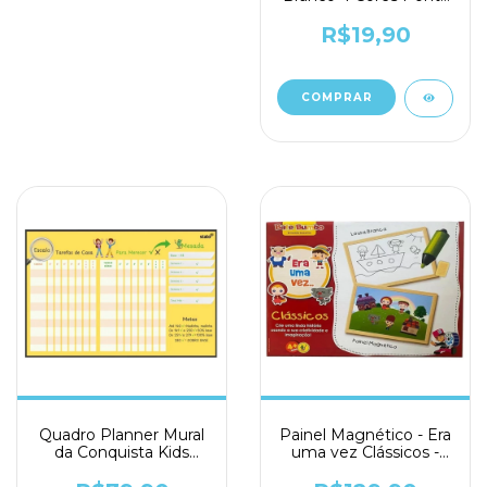
Redonda - Bazze
R$19,90
Quadro Planner Mural
Painel Magnético - Era
da Conquista Kids
uma vez Clássicos -
90X60cm - 4913 -
Bate Bumbo
Stalo