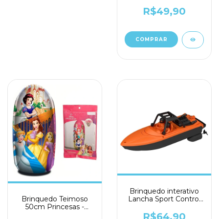
Etitoys
R$49,90
Brinquedo interativo
Brinquedo Teimoso
Lancha Sport Control
50cm Princesas -
ZP01292 - Zoop Toys
Etitoys
R$64,90