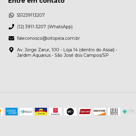
Entre em contato
551239113207
(12) 3911-3207 (WhatsApp)
faleconosco@oitopeia.com.br
Av. Jorge Zarur, 100 - Loja 14 (dentro do Assaí) -
Jardim Aquarius - São José dos Campos/SP