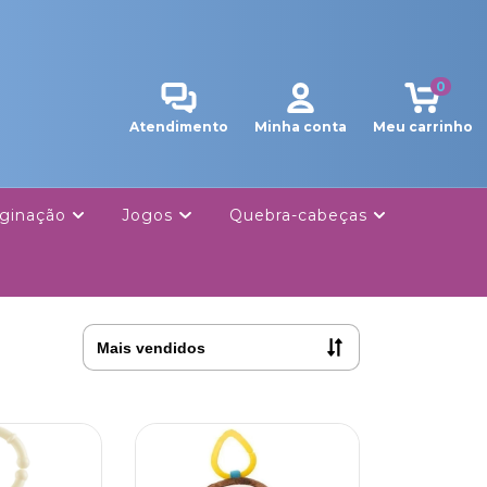
0
Atendimento
Minha conta
Meu carrinho
ginação
Jogos
Quebra-cabeças