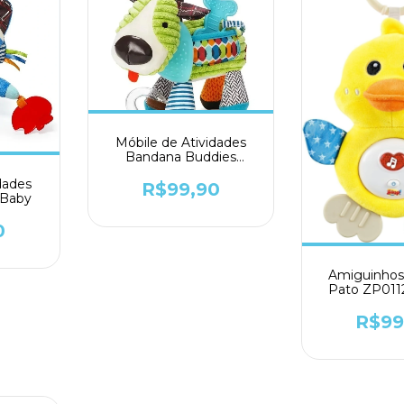
Móbile de Atividades
Bandana Buddies
Cachorro - SKT Baby
dades
R$99,90
 Baby
0
Amiguinhos
Pato ZP011
Toy
R$99