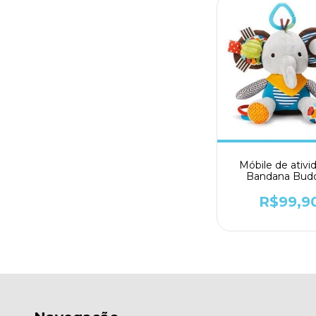
Móbile de ativi
Bandana Budd
Elefante - SKT
R$99,9