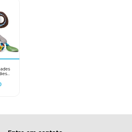
dades
ies
 Baby
0