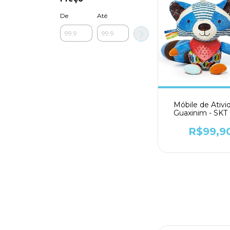
De
Até
Móbile de Ativi
Guaxinim - SKT
R$99,9