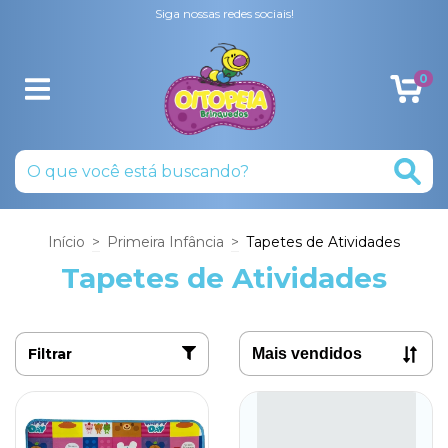
Siga nossas redes sociais!
0
Início
>
Primeira Infância
>
Tapetes de Atividades
Tapetes de Atividades
Filtrar