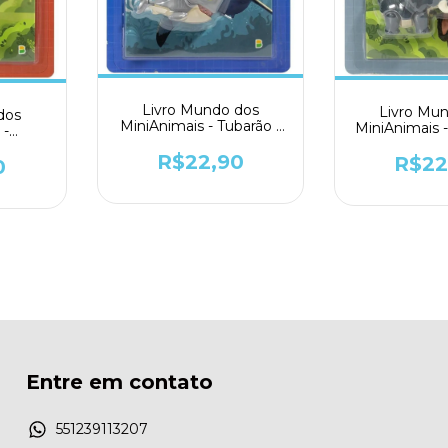
Livro Mundo dos
Livro Mu
dos
MiniAnimais - Tubarão -
MiniAnimais -
 -
Todolivro
Todol
dolivro
R$22,90
R$22
0
Entre em contato
551239113207