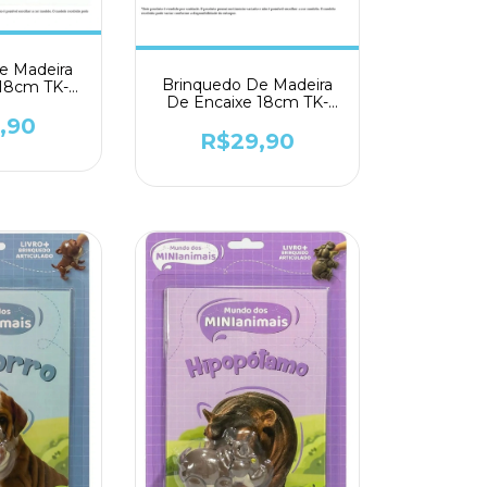
e Madeira
Brinquedo De Madeira
 18cm TK-
De Encaixe 18cm TK-
33
AB9948
,90
R$29,90