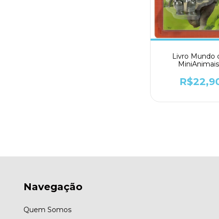
Livro Mundo 
MiniAnimais
Rinoceronte - To
R$22,9
Navegação
Quem Somos