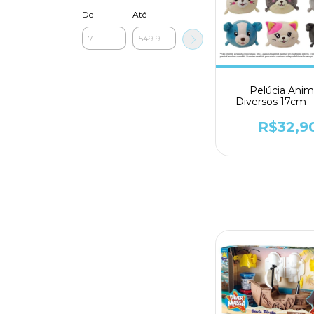
De
Até
Pelúcia Anim
Diversos 17cm -
R$32,9