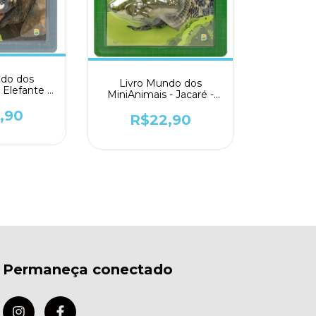
ndo dos
Livro Mundo dos
 Elefante -
MiniAnimais - Jacaré -
ivro
Todolivro
,90
R$22,90
Permaneça conectado