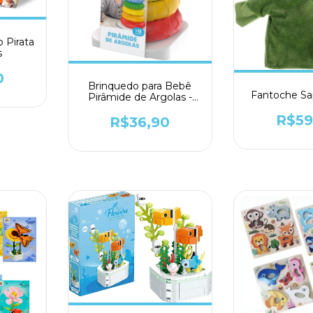
 Pirata
s
0
Brinquedo para Bebê
Fantoche Sa
Pirâmide de Argolas -
GGB
R$59
R$36,90