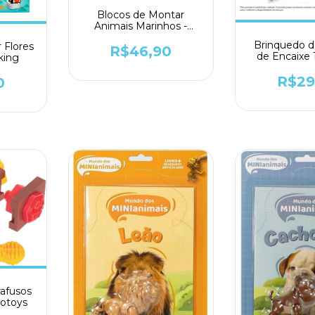
Blocos de Montar
Animais Marinhos -
Toyking
Brinquedo d
 Flores
R$46,90
de Encaixe
yking
AB99
R$29
0
rafusos
cotoys