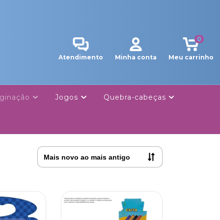
0
Atendimento
Minha conta
Meu carrinho
ginação
Jogos
Quebra-cabeças