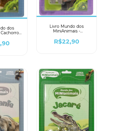
Livro Mundo dos
ndo dos
MiniAnimais -
 Cachorro -
Hipopótamo - Todolivro
ivro
R$22,90
,90