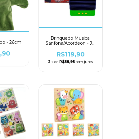
Brinquedo Musical
po - 26cm
Sanfona/Acordeon - JR
Toys
,90
R$119,90
2
x de
R$59,95
sem juros