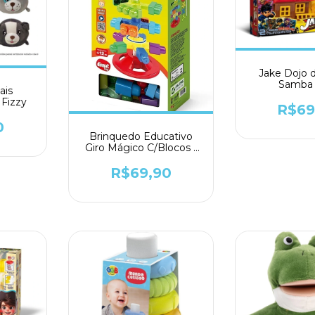
Jake Dojo d
Samba 
ais
 Fizzy
R$69
0
Brinquedo Educativo
Giro Mágico C/Blocos -
Dismat
R$69,90