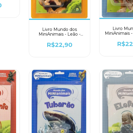
0
Livro Mu
Livro Mundo dos
MiniAnimais -
MiniAnimais - Leão -
Todol
Todolivro
R$22
R$22,90