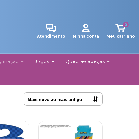
0
Atendimento
Minha conta
Meu carrinho
ginação
Jogos
Quebra-cabeças