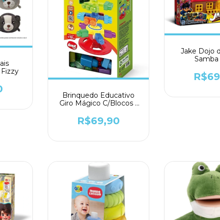
Jake Dojo d
Samba 
ais
 Fizzy
R$69
0
Brinquedo Educativo
Giro Mágico C/Blocos -
Dismat
R$69,90