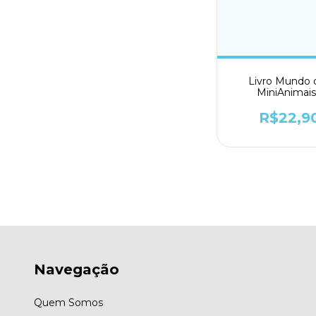
Livro Mundo 
MiniAnimais
Rinoceronte - To
R$22,9
Navegação
Quem Somos