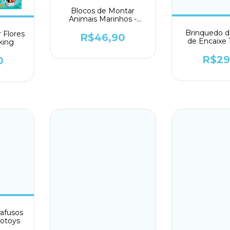
Blocos de Montar
Animais Marinhos -
Toyking
Brinquedo d
 Flores
R$46,90
de Encaixe
yking
AB99
R$29
0
rafusos
cotoys