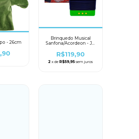
Brinquedo Musical
po - 26cm
Sanfona/Acordeon - JR
Toys
,90
R$119,90
2
x de
R$59,95
sem juros