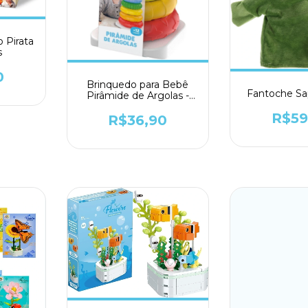
 Pirata
s
0
Brinquedo para Bebê
Fantoche Sa
Pirâmide de Argolas -
GGB
R$59
R$36,90