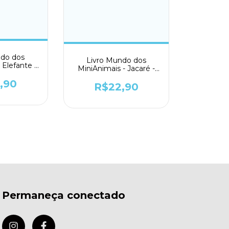
ndo dos
Livro Mundo dos
 Elefante -
MiniAnimais - Jacaré -
ivro
Todolivro
,90
R$22,90
Permaneça conectado