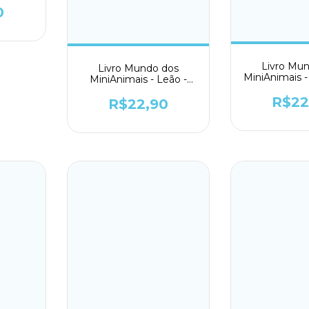
0
Livro Mu
Livro Mundo dos
MiniAnimais -
MiniAnimais - Leão -
Todol
Todolivro
R$22
R$22,90