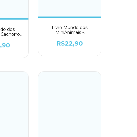
Livro Mundo dos
ndo dos
MiniAnimais -
 Cachorro -
Hipopótamo - Todolivro
ivro
R$22,90
,90