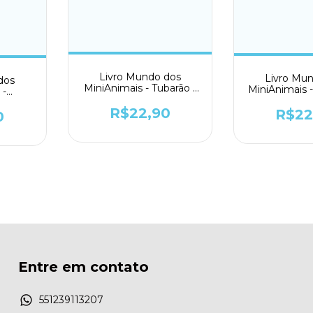
Livro Mundo dos
Livro Mu
dos
MiniAnimais - Tubarão -
MiniAnimais -
 -
Todolivro
Todol
dolivro
R$22,90
R$22
0
Entre em contato
551239113207