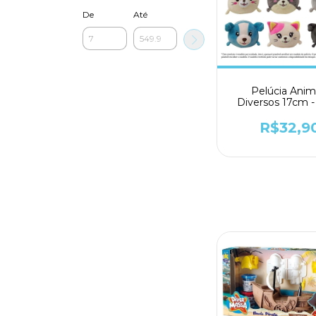
De
Até
Pelúcia Anim
Diversos 17cm -
R$32,9