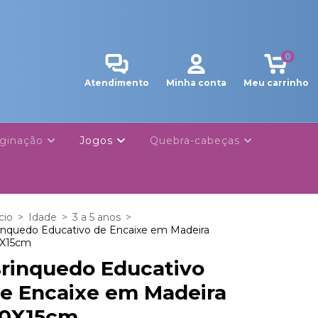
0
Atendimento
Minha conta
Meu carrinho
ginação
Jogos
Quebra-cabeças
cio
>
Idade
>
3 a 5 anos
>
inquedo Educativo de Encaixe em Madeira
X15cm
rinquedo Educativo
e Encaixe em Madeira
0X15cm