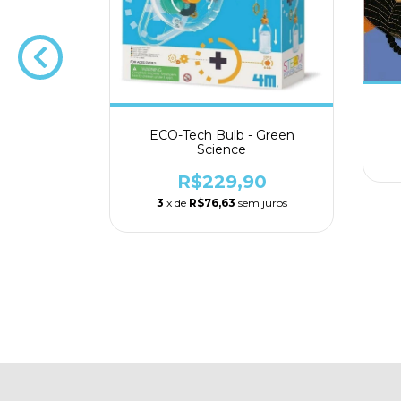
 Céu
0
ECO-Tech Bulb - Green
Science
R$229,90
3
x de
R$76,63
sem juros