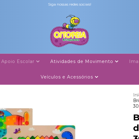
Siga nossas redes sociais!
Apoio Escolar
Atividades de Movimento
Ima
Veículos e Acessórios
Iní
Br
30
B
d
3