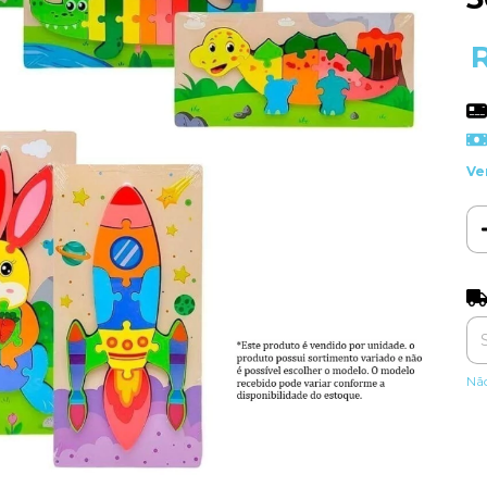
Ve
Ent
Nã