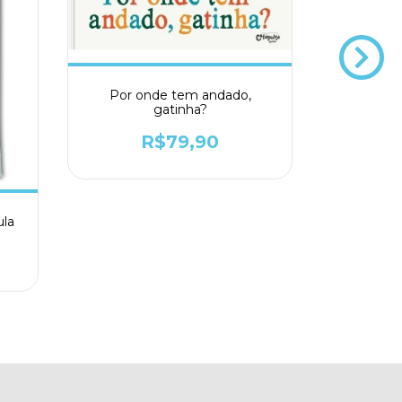
Jogo Ache
Por onde tem andado,
gatinha?
R$79,90
ula