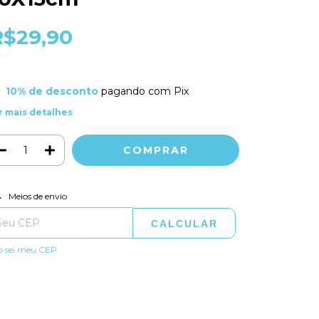
R$29,90
10% de desconto
pagando com Pix
r mais detalhes
ALTERAR CEP
regas para o CEP:
Meios de envio
CALCULAR
o sei meu CEP