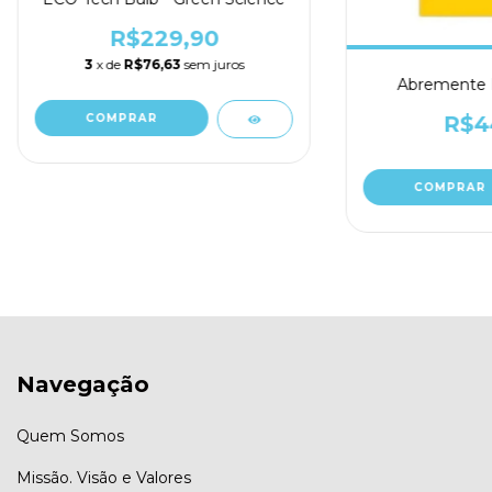
R$229,90
3
x de
R$76,63
sem juros
Abremente F
R$4
Navegação
Quem Somos
Missão. Visão e Valores