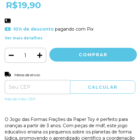
R$19,90
10% de desconto
pagando com Pix
Ver mais detalhes
ALTERAR CEP
Entregas para o CEP:
Meios de envio
CALCULAR
Não sei meu CEP
O Jogo das Formas Frações da Paper Toy é perfeito para
crianças a partir de 3 anos. Com peças de mdf, este jogo
educativo ensina os pequenos sobre os planetas de forma
lúdica, promovendo o aprendizado científico a coordenação