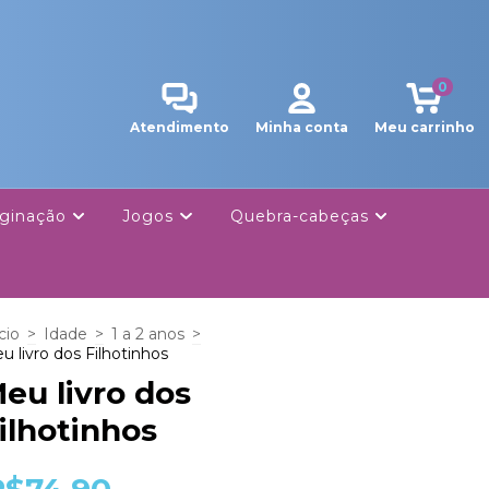
0
Atendimento
Minha conta
Meu carrinho
ginação
Jogos
Quebra-cabeças
cio
>
Idade
>
1 a 2 anos
>
u livro dos Filhotinhos
eu livro dos
ilhotinhos
R$74,90