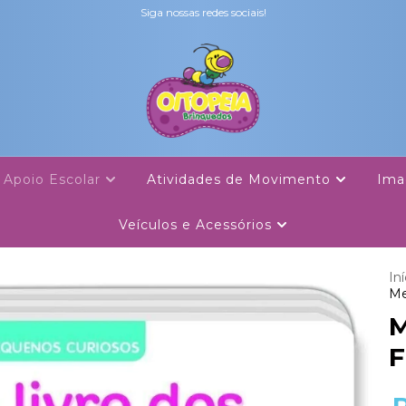
Siga nossas redes sociais!
Apoio Escolar
Atividades de Movimento
Ima
Veículos e Acessórios
Iní
Me
M
F