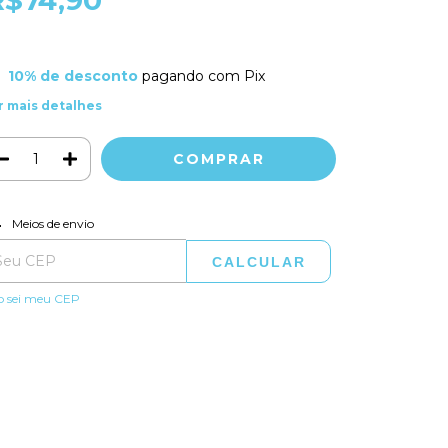
10% de desconto
pagando com Pix
r mais detalhes
ALTERAR CEP
regas para o CEP:
Meios de envio
CALCULAR
o sei meu CEP