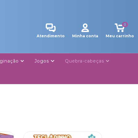
0
Atendimento
Minha conta
Meu carrinho
ginação
Jogos
Quebra-cabeças